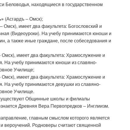
и Беловодья, находящиеся в государственном
ъ»
(Асгардъ – Омск);
– Омск), имеет два факультета: Богословский и
чная (Видеоуроки). На учебу принимаются юноши и
н, а также иные граждане, после собеседования и
– Омск), имеет два факультета: Храмослужение и
я. На учебу принимаются юноши из славяно-
овное Училище;
– Омск), имеет два факультета: Храмослужение и
. На учебу принимаются девушки из славяно-
овное Училище.
х существуют Общинные школы и филиалы
ознается Древняя Вера Первопредков – Инглиизм.
направление, главным смыслом которого является
 и вероучений. Родноверы считают священной