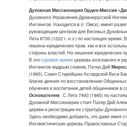
Духовная Миссионерия Орден-Миссия «Дж
Духовного Управления Древнерусской Ингли
Инглингов. Находится в (г. Омск), имеет раз
руководящим центром для Весевых Духовных
Лета 6730 (1222 г. н.э.) по настоящее время.
лишена юридических прав, как и все остальны
стороны властей. Но лишение юридических п
В это
суровое время
церковь возглавлял и ук
Инглингов мудрым словом, Патер Дий
Мирос
(1965), Совет Старейшин Асгардской Веси Б
благие деяния по восстановлению Общинных 
обучения и воспитания детей общинников в с
Основателем
. С Лета 7493 (1985) по насто
Духовной Миссионерии стоит Патер Дий Алек
церкви и регистрации ее структуры Духовного
Здесь необходимо добавить, что даже имея с
Инглиистическая церковь Православных Стар