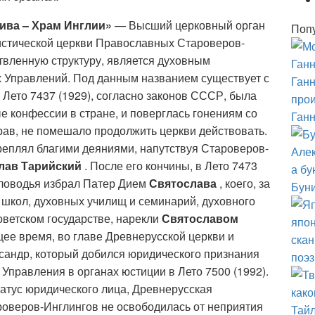
ива – Храм Инглии»
— Высший церковный орган
Поп
истической церкви Православных Староверов-
ветвленную структуру, является духовным
 Управлений. Под данным названием существует с
Ганн
 В Лето 7437 (1929), согласно законов СССР, была
прои
е конфессии в стране, и поверглась гонениям со
Ганн
рав, не помешало продолжить церкви действовать.
реплял благими деяниями, напутствуя Староверов-
лав Тарийский
. После его кончины, в Лето 7473
еловодья избрал Патер Дием
Святослава
, коего, за
Буни
школ, духовных училищ и семинарий, духовного
оветском государстве, нарекли
Святославом
ящее время, во главе Древнерусской церкви и
сандр, который добился юридического признания
поэз
 Управления в органах юстиции в Лето 7500 (1992).
татус юридического лица, Древнерусская
оверов-Инглингов не освободилась от неприятия