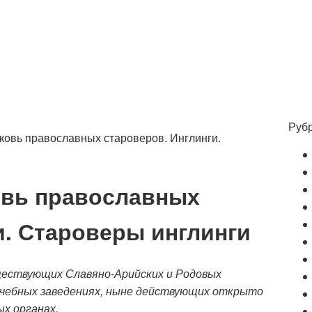
Руб
ковь православных староверов. Инглинги.
овь православных
и. Староверы инглинги
ществующих Славяно-Арийских и Родовых
учебных заведениях, ныне действующих открыто
х органах.