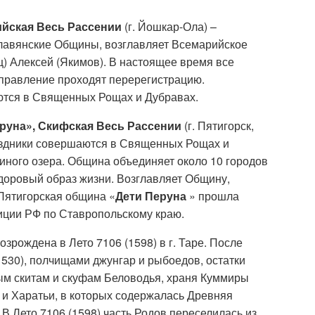
ийская Весь Рассении
(г. Йошкар-Ола) –
авянские Общины, возглавляет Всемарийское
) Алексей (Якимов). В настоящее время все
правление проходят перерегистрацию.
тся в Священных Рощах и Дубравах.
руна», Скифская Весь Рассении
(г. Пятигорск,
аздники совершаются в Священных Рощах и
иного озера. Община объединяет около 10 городов
здоровый образ жизни. Возглавляет Общину,
Пятигорская община «
Дети Перуна
» прошла
иции РФ по Ставропольскому краю.
возрождена в Лето 7106 (1598) в г. Таре. После
1530), полчищами джунгар и рыбоедов, остатки
ым скитам и скуфам Беловодья, храня Куммиры
 и Харатьи, в которых содержалась Древняя
В Лето 7106 (1598) часть Родов переселилась из