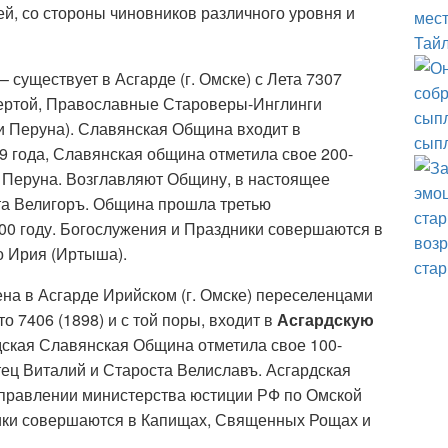
й, со стороны чиновников различного уровня и
Тайл
– существует в Асгарде (г. Омске) с Лета 7307
й чертой, Православные Староверы-Инглинги
 Перуна). Славянская Община входит в
сыпл
99 года, Славянская община отметила свое 200-
ы Перуна. Возглавляют Общину, в настоящее
та Велигоръ. Община прошла третью
00 году. Богослужения и Праздники совершаются в
о Ирия (Иртыша).
стар
на в Асгарде Ирийском (г. Омске) переселенцами
 7406 (1898) и с той поры, входит в
Асгардскую
рдская Славянская Община отметила свое 100-
ец Виталий и Староста Велиславъ. Асгардская
правлении министерства юстиции РФ по Омской
дники совершаются в Капищах, Священных Рощах и