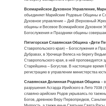
Всемарийское Духовное Управление, Мар
объединяет Марийские Родовые Общины и Сл
Духовное управление – Дий (Верховный Жрец
общины и Весевое Всемарийское Духовное У
Богослужения и Праздники общины совершаю
Пятигорская Славянская Община «Дети Пе
Ставропольского края) – Богослужения и Пр
Дубравах, в Урочище Велеса на берегу Ведьм
Ставропольского края, в ней проповедуется 
Старейшина – Богуслав. В настоящее время 
регистрацию в управлении министерства юст
Славянская Долинная Родовая Община
– 
разрушения Асгарда Ирийского в Лето 7038 (
славяно-арийских Родов укрываясь по таежн
Богов, древнюю Веру Первопредков, Саньтии
Мудрость, а также иные Святыни Свята Расы. 