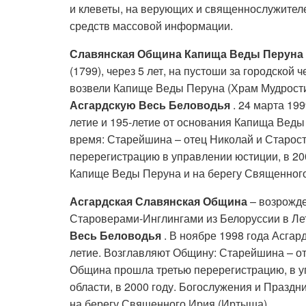
и клеветы, на верующих и священнослужителе
средств массовой информации.
Славянская Община Капища Веды Перуна
(1799), через 5 лет, на пустоши за городско
возвели Капище Веды Перуна (Храм Мудрости
Асгардскую Весь Беловодья
. 24 марта 19
летие и 195-летие от основания Капища Вед
время: Старейшина – отец Николай и Старос
перерегистрацию в управлении юстиции, в 20
Капище Веды Перуна и на берегу Священног
Асгардская Славянская Община
– возрожде
Староверами-Инглингами из Белоруссии в Лето
Весь Беловодья
. В ноябре 1998 года Асга
летие. Возглавляют Общину: Старейшина – от
Община прошла третью перерегистрацию, в у
области, в 2000 году. Богослужения и Праз
на берегу Священного Ирия (Иртыша).