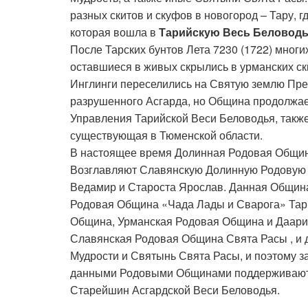
разных скитов и скуфов в новогород – Тару, 
которая вошла в
Тарийскую Весь Беловод
После Тарских бунтов Лета 7230 (1722) многих
оставшиеся в живых скрылись в урманских ск
Инглинги переселились на Святую землю Пред
разрушенного Асгарда, но Община продолжае
Управления Тарийской Веси Беловодья, также
существующая в Тюменской области.
В настоящее время Долинная Родовая Община 
Возглавляют Славянскую Долинную Родовую 
Ведамир и Староста Ярослав. Данная Община
Родовая Община «Чада Лады и Сварога» Тар
Община, Урманская Родовая Община и Даари
Славянская Родовая Община Свята Расы , и 
Мудрости и Святынь Свята Расы, и поэтому з
данными Родовыми Общинами поддерживают 
Старейшин Асгардской Веси Беловодья.