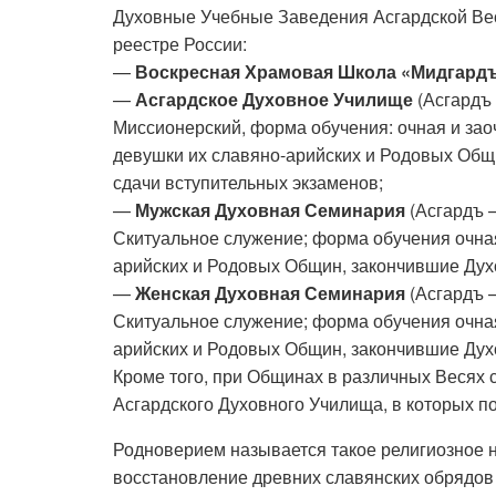
Духовные Учебные Заведения Асгардской Вес
реестре России:
—
Воскресная Храмовая Школа «Мидгард
—
Асгардское Духовное Училище
(Асгардъ 
Миссионерский, форма обучения: очная и зао
девушки их славяно-арийских и Родовых Общи
сдачи вступительных экзаменов;
—
Мужская Духовная Семинария
(Асгардъ 
Скитуальное служение; форма обучения очна
арийских и Родовых Общин, закончившие Дух
—
Женская Духовная Семинария
(Асгардъ 
Скитуальное служение; форма обучения очная
арийских и Родовых Общин, закончившие Дух
Кроме того, при Общинах в различных Веся
Асгардского Духовного Училища, в которых п
Родноверием называется такое религиозное 
восстановление древних славянских обрядов