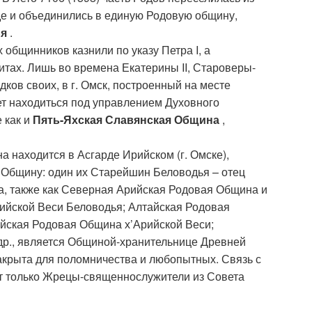
где и объединились в единую Родовую общину,
ья
.
 общинников казнили по указу Петра I, а
итах. Лишь во времена Екатерины II, Староверы-
ков своих, в г. Омск, построенный на месте
т находиться под управлением Духовного
 как и
Пять-Яхская Славянская Община
,
находится в Асгарде Ирийском (г. Омске),
Общину: один их Старейшин Беловодья – отец
, также как Северная Арийская Родовая Община и
ийской Веси Беловодья; Алтайская Родовая
йская Родовая Община х’Арийской Веси;
др., является Общиной-хранительнице Древней
акрыта для поломничества и любопытных. Связь с
только Жрецы-священнослужители из Совета