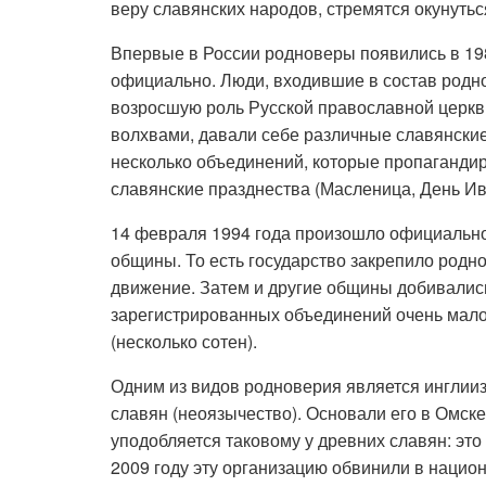
веру славянских народов, стремятся окунутьс
Впервые в России родноверы появились в 198
официально. Люди, входившие в состав родн
возросшую роль Русской православной церкви
волхвами, давали себе различные славянски
несколько объединений, которые пропаганди
славянские празднества (Масленица, День Ив
14 февраля 1994 года произошло официально
общины. То есть государство закрепило родн
движение. Затем и другие общины добивались
зарегистрированных объединений очень мало
(несколько сотен).
Одним из видов родноверия является инглии
славян (неоязычество). Основали его в Омске
уподобляется таковому у древних славян: это 
2009 году эту организацию обвинили в нацио