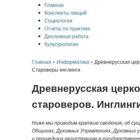
Главная
Конспекты лекций
Социология
Отчёты по практике
Дипломная работа
Культурология
Главная
»
Информатика
»
Древнерусская цер
Староверы инглинги
Древнерусская церк
староверов. Инглинг
Ниже мы приводим краткие сведения, об су
Общинах, Духовных Управлениях, Духовных 
и прошедших регистрацию в государственны