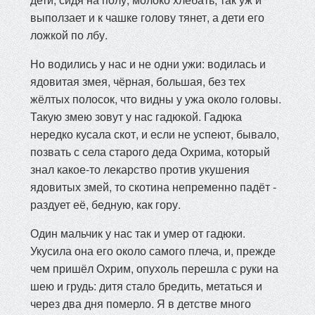
выползает и к чашке голову тянет, а дети его
ложкой по лбу.
Но водились у нас и не одни ужи: водилась и
ядовитая змея, чёрная, большая, без тех
жёлтых полосок, что видны у ужа около головы.
Такую змею зовут у нас гадюкой. Гадюка
нередко кусала скот, и если не успеют, бывало,
позвать с села старого деда Охрима, который
знал какое-то лекарство против укушения
ядовитых змей, то скотина непременно падёт -
раздует её, бедную, как гору.
Один мальчик у нас так и умер от гадюки.
Укусила она его около самого плеча, и, прежде
чем пришёл Охрим, опухоль перешла с руки на
шею и грудь: дитя стало бредить, метаться и
через два дня померло. Я в детстве много