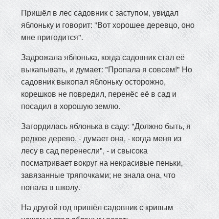
Пришёл в лес садовник с заступом, увидал
яблоньку и говорит: "Вот хорошее деревцо, оно
мне пригодится".
Задрожала яблонька, когда садовник стал её
выкапывать, и думает: "Пропала я совсем!" Но
садовник выкопал яблоньку осторожно,
корешков не повредил, перенёс её в сад и
посадил в хорошую землю.
Загордилась яблонька в саду: "Должно быть, я
редкое дерево, - думает она, - когда меня из
лесу в сад перенесли", - и свысока
посматривает вокруг на некрасивые пеньки,
завязанные тряпочками; не знала она, что
попала в школу.
На другой год пришёл садовник с кривым