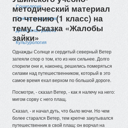
методический материал
Социология
по чтению (1 класс) на
Отчёты по практике
тему. Сказка «Жалобы
Дипломная работа
зайки»
Культурология
Однажды Солнце и сердитый северный Ветер
затеяли спор о том, кто из них сильнее. Долго
спорили они и, наконец, решились померяться
силами над путешественником, который в это
самое время ехал верхом по большой дороге.
Посмотри, - сказал Ветер, - как я налечу на него:
мигом сорву с него плащ.
Сказал, - и начал дуть, что было мочи. Но чем
более старался Ветер, тем крепче закутывался
путешественник в свой плащ: он ворчал на