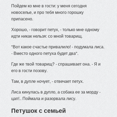
Пойдем ко мне в гости: у меня сегодня
новоселье, и про тебя много горошку
припасено.
Хорошо, - говорит петух, - только мне одному
идти никак нельзя: со мной товарищ.
"Вот какое счастье привалило! - подумала лиса.
- Вместо одного петуха будет два".
Где же твой товарищ? - спрашивает она. - Я и
его в гости позову.
Там, в дупле ночует, - отвечает петух.
Лиса кинулась в дупло, а собака ее за морду -
цап!.. Поймала и разорвала лису.
Петушок с семьей