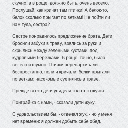
скучно, а в роще, должно быть, очень весело.
Послушай, как кричат там птички! А белок-то,
белок сколько прыгает по веткам! Не пойти ли
нам туда, сестра?
Сестре понравилось предложение брата. Дети
бросили азбуки в траву, взялись за руки и
скрылись между зелеными кустами, под
кудрявыми березками. В роще, точно, было
весело и шумно. Птички перепархивали
беспрестанно, пели и кричали; белки прыгали
по веткам; насекомые суетились в траве.
Прежде всего дети увидели золотого жучка.
Поиграй-ка с нами, - сказали дети жуку.
С удовольствием бы, - отвечал жук, - но у меня
нет времени: я должен добыть себе обед.