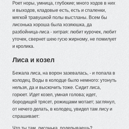
Роет норы, умница, глубокие; много ходов в них
и выходов, кладовые есть, есть и спаленки,
мягкой травушкой полы выстланы. Всем бы
лисонька хороша была хозяюшка, да
разбойница-лиса - хитрая: любит курочек, любит
уточек, свернет шею гусю жирному, не помилует
и кролика.
Лиса и козел
Бежала лиса, на ворон зазевалась, - и попала в
колодец. Воды в колодце было немного: утонуть
нельзя, да и выскочить тоже. Сидит лиса,
горюет. Идет козел, умная голова; идет,
бородищей трясет, рожищами мотает; заглянул,
от нечего делать, в колодец, увидел там лису и
спрашивает:
Что ты там, лисонька, поделываешь?