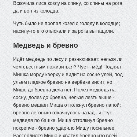
Вскочила лиса козлу на спину, со спины на рога,
да и вон из колодца.
Чуть было не пропал козел с голоду в колодце;
насилу-то его отыскали и за рога вытащили.
Медведь и бревно
Идёт медведь по лесу и разнюхивает: нельзя ли
чем съестным поживиться? Чует - мёд! Поднял
Мишка морду кверху и видит на сосне улей, под
ульем гладкое бревно на верёвке висит, но
Мише до бревна дела нет. Полез медведь на
сосну, долез до бревна, нельзя лезть выше -
бревно мешает.Миша оттолкнул бревно лапой;
бревно легонько откачнулось назад - и стук
медведя по башке. Миша оттолкнул бревно
покрепче - бревно ударило Мишу посильнее.
Рассердился Миша и хватил бревно изо всей