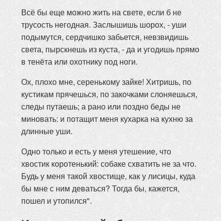
Всё бы еще можно жить на свете, если б не
трусость негодная. Заслышишь шорох, - уши
подымутся, сердчишко забьется, невзвидишь
света, пырскнешь из куста, - да и угодишь прямо
в тенёта или охотнику под ноги.
Ох, плохо мне, серенькому зайке! Хитришь, по
кустикам прячешься, по закочками слоняешься,
следы путаешь; а рано или поздно беды не
миновать: и потащит меня кухарка на кухню за
длинные уши.
Одно только и есть у меня утешение, что
хвостик коротенький: собаке схватить не за что.
Будь у меня такой хвостище, как у лисицы, куда
бы мне с ним деваться? Тогда бы, кажется,
пошел и утопился".