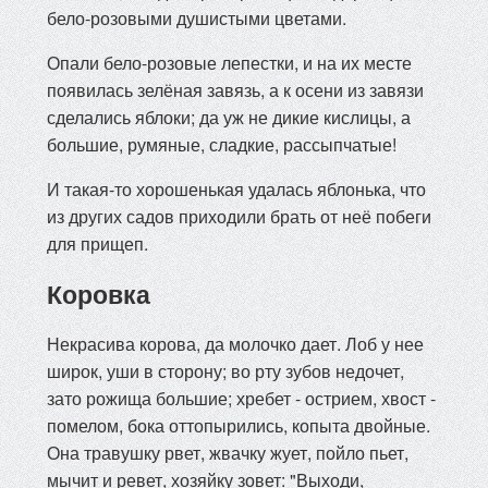
бело-розовыми душистыми цветами.
Опали бело-розовые лепестки, и на их месте
появилась зелёная завязь, а к осени из завязи
сделались яблоки; да уж не дикие кислицы, а
большие, румяные, сладкие, рассыпчатые!
И такая-то хорошенькая удалась яблонька, что
из других садов приходили брать от неё побеги
для прищеп.
Коровка
Некрасива корова, да молочко дает. Лоб у нее
широк, уши в сторону; во рту зубов недочет,
зато рожища большие; хребет - острием, хвост -
помелом, бока оттопырились, копыта двойные.
Она травушку рвет, жвачку жует, пойло пьет,
мычит и ревет, хозяйку зовет: "Выходи,