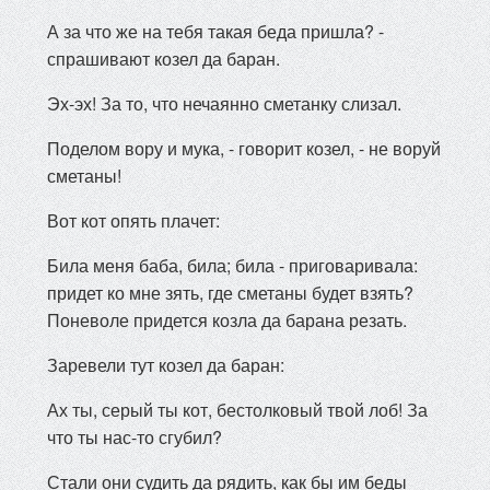
А за что же на тебя такая беда пришла? -
спрашивают козел да баран.
Эх-эх! За то, что нечаянно сметанку слизал.
Поделом вору и мука, - говорит козел, - не воруй
сметаны!
Вот кот опять плачет:
Била меня баба, била; била - приговаривала:
придет ко мне зять, где сметаны будет взять?
Поневоле придется козла да барана резать.
Заревели тут козел да баран:
Ах ты, серый ты кот, бестолковый твой лоб! За
что ты нас-то сгубил?
Стали они судить да рядить, как бы им беды