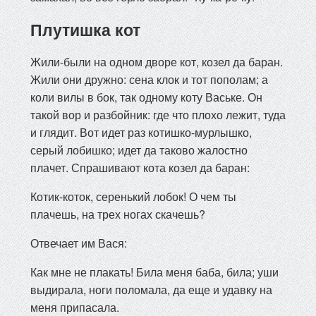
Плутишка кот
Жили-были на одном дворе кот, козел да баран.
Жили они дружно: сена клок и тот пополам; а
коли вилы в бок, так одному коту Ваське. Он
такой вор и разбойник: где что плохо лежит, туда
и глядит. Вот идет раз котишко-мурлышко,
серый лобишко; идет да таково жалостно
плачет. Спрашивают кота козел да баран:
Котик-коток, серенький лобок! О чем ты
плачешь, на трех ногах скачешь?
Отвечает им Вася:
Как мне не плакать! Била меня баба, била; уши
выдирала, ноги поломала, да еще и удавку на
меня припасала.