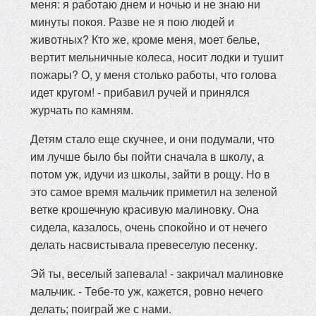
меня: я работаю днем и ночью и не знаю ни
минуты покоя. Разве не я пою людей и
животных? Кто же, кроме меня, моет белье,
вертит мельничные колеса, носит лодки и тушит
пожары? О, у меня столько работы, что голова
идет кругом! - прибавил ручей и принялся
журчать по камням.
Детям стало еще скучнее, и они подумали, что
им лучше было бы пойти сначала в школу, а
потом уж, идучи из школы, зайти в рощу. Но в
это самое время мальчик приметил на зеленой
ветке крошечную красивую малиновку. Она
сидела, казалось, очень спокойно и от нечего
делать насвистывала превеселую песенку.
Эй ты, веселый запевала! - закричал малиновке
мальчик. - Тебе-то уж, кажется, ровно нечего
делать; поиграй же с нами.