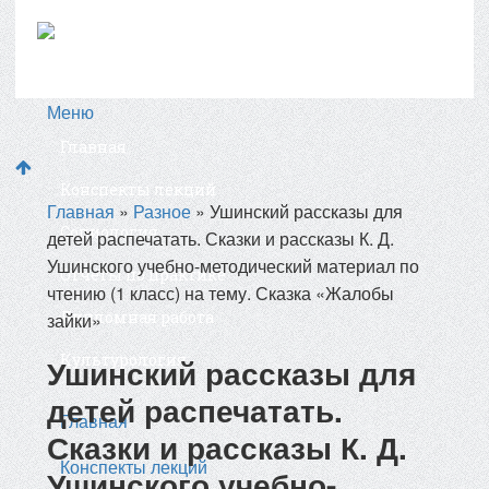
Меню
Главная
Конспекты лекций
Главная
»
Разное
»
Ушинский рассказы для
Социология
детей распечатать. Сказки и рассказы К. Д.
Ушинского учебно-методический материал по
Отчёты по практике
чтению (1 класс) на тему. Сказка «Жалобы
Дипломная работа
зайки»
Культурология
Ушинский рассказы для
детей распечатать.
Главная
Сказки и рассказы К. Д.
Конспекты лекций
Ушинского учебно-