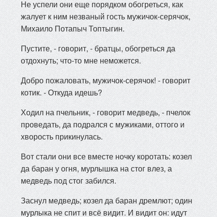
Не успели они еще порядком обогреться, как
жалует к ним незваный гость мужичок-серячок,
Михаило Потапыч Топтыгин.
Пустите, - говорит, - братцы, обогреться да
отдохнуть; что-то мне неможется.
Добро пожаловать, мужичок-серячок! - говорит
котик. - Откуда идешь?
Ходил на пчельник, - говорит медведь, - пчелок
проведать, да подрался с мужиками, оттого и
хворость прикинулась.
Вот стали они все вместе ночку коротать: козел
да баран у огня, мурлышка на стог влез, а
медведь под стог забился.
Заснул медведь; козел да баран дремлют; один
мурлыка не спит и всё видит. И видит он: идут