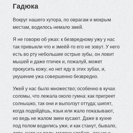
Гадюка
Вокруг нашего хутора, по оврагам и мокрым
местам, водилось немало змей.
Я не говорю об ужах: к безвредному ужу у нас
так привыкли что и змеёй-то его не зовут. У него
есть во рту небольшие острые зубы, он ловит
мышей и даже птичек и, пожалуй, может
прокусить кожу; но нет яду в этих зубах, и,
укушение ужа совершенно безвредно.
Ужей у нас было множество; особенно в кучах
соломы, что лежала около гумна: как пригреет
солнышко, так они и выползут оттуда; шипят,
когда подойдёшь, язык или жало показывают,
но ведь не жалом змеи кусают. Даже в кухне
под полом водились ужи, и как станут, бывало,
дети, сидя на полу, молоко хлебать, так уж и