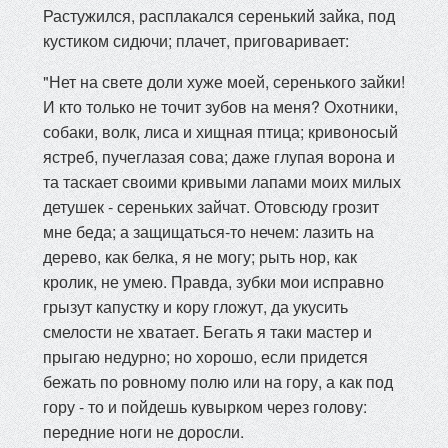
Растужился, расплакался серенький зайка, под
кустиком сидючи; плачет, приговаривает:
"Нет на свете доли хуже моей, серенького зайки!
И кто только не точит зубов на меня? Охотники,
собаки, волк, лиса и хищная птица; кривоносый
ястреб, пучеглазая сова; даже глупая ворона и
та таскает своими кривыми лапами моих милых
детушек - сереньких зайчат. Отовсюду грозит
мне беда; а защищаться-то нечем: лазить на
дерево, как белка, я не могу; рыть нор, как
кролик, не умею. Правда, зубки мои исправно
грызут капустку и кору гложут, да укусить
смелости не хватает. Бегать я таки мастер и
прыгаю недурно; но хорошо, если придется
бежать по ровному полю или на гору, а как под
гору - то и пойдешь кувырком через голову:
передние ноги не доросли.