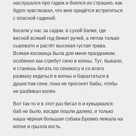
наслушался про гадюк и боялся их страшно, как
будто чувствовал, что мне придётся встретиться
с опасной гадиной.
Косили у нас за садом, в сухой балке, где
весной всякий год бежит ручей, а летом только
сыровато и растёт высокая густая трава.
Всякая косовица была для меня праздником,
особенно как сгребут сено в копны. Тут, бывало,
и станешь бегать по сенокосу и со всего
размаху кидаться в копны и барахтаться в
душистом сене, пока не прогонят бабы, чтобы
не разбивал копён.
Вот так-то и в этот раз бегал я и кувыркался:
баб не было, косари пошли далеко, и только
наша чёрная большая собака Бровко лежала на
копне и грызла кость.