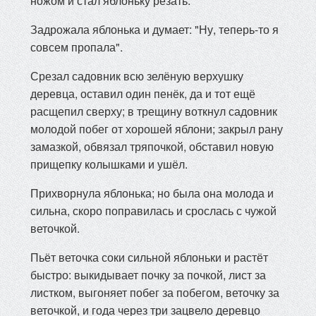
ножом и стал яблоньку резать.
Задрожала яблонька и думает: "Ну, теперь-то я
совсем пропала".
Срезал садовник всю зелёную верхушку
деревца, оставил один пенёк, да и тот ещё
расщепил сверху; в трещину воткнул садовник
молодой побег от хорошей яблони; закрыл рану
замазкой, обвязал тряпочкой, обставил новую
прищепку колышками и ушёл.
Прихворнула яблонька; но была она молода и
сильна, скоро поправилась и срослась с чужой
веточкой.
Пьёт веточка соки сильной яблоньки и растёт
быстро: выкидывает почку за почкой, лист за
листком, выгоняет побег за побегом, веточку за
веточкой, и года через три зацвело деревцо