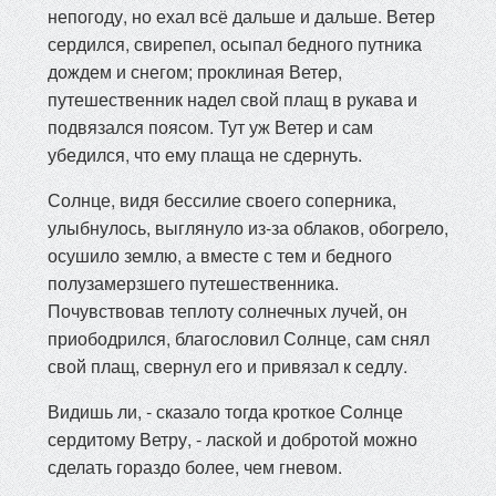
непогоду, но ехал всё дальше и дальше. Ветер
сердился, свирепел, осыпал бедного путника
дождем и снегом; проклиная Ветер,
путешественник надел свой плащ в рукава и
подвязался поясом. Тут уж Ветер и сам
убедился, что ему плаща не сдернуть.
Солнце, видя бессилие своего соперника,
улыбнулось, выглянуло из-за облаков, обогрело,
осушило землю, а вместе с тем и бедного
полузамерзшего путешественника.
Почувствовав теплоту солнечных лучей, он
приободрился, благословил Солнце, сам снял
свой плащ, свернул его и привязал к седлу.
Видишь ли, - сказало тогда кроткое Солнце
сердитому Ветру, - лаской и добротой можно
сделать гораздо более, чем гневом.