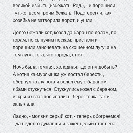
великой избыть (избежать. Ред.), - и порешили
тут же: всем троим бежать. Подстерегли, как
хозяйка не затворила ворот, и ушли.
Долго бежали кот, козел да баран по долам, по
горам, по сыпучим пескам; пристали и
порешили заночевать на скошенном лугу; а на
том лугу стога, что города, стоят.
Ночь была темная, холодная: где огня добыть?
А котишка-мурлышка уж достал бересты,
обернул козлу рога и велел ему с бараном
лбами стукнуться. Стукнулись козел с бараном,
искры из глаз посыпались: бересточка так и
запылала.
Ладно, - молвил серый кот, - теперь обогреемся!
- да недолго думавши и зажег целый стог сена.