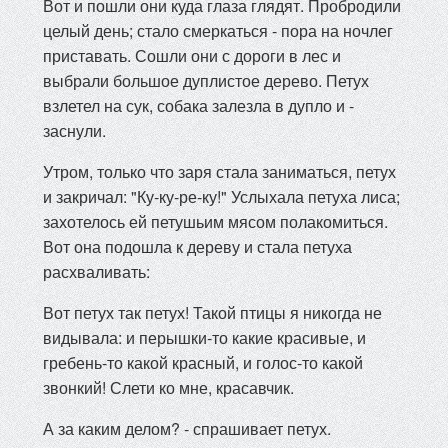
Вот и пошли они куда глаза глядят. Пробродили
целый день; стало смеркаться - пора на ночлег
приставать. Сошли они с дороги в лес и
выбрали большое дуплистое дерево. Петух
взлетел на сук, собака залезла в дупло и -
заснули.
Утром, только что заря стала заниматься, петух
и закричал: "Ку-ку-ре-ку!" Услыхала петуха лиса;
захотелось ей петушьим мясом полакомиться.
Вот она подошла к дереву и стала петуха
расхваливать:
Вот петух так петух! Такой птицы я никогда не
видывала: и перышки-то какие красивые, и
гребень-то какой красный, и голос-то какой
звонкий! Слети ко мне, красавчик.
А за каким делом? - спрашивает петух.