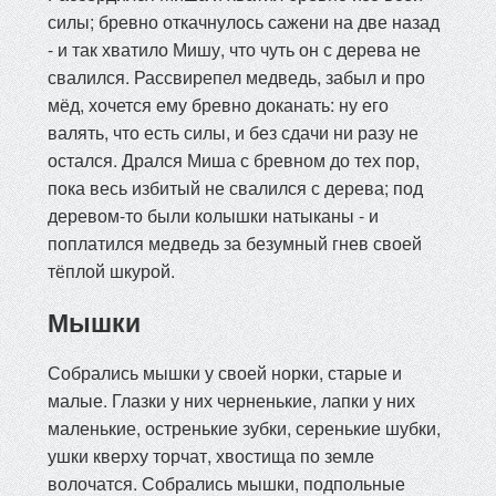
силы; бревно откачнулось сажени на две назад
- и так хватило Мишу, что чуть он с дерева не
свалился. Рассвирепел медведь, забыл и про
мёд, хочется ему бревно доканать: ну его
валять, что есть силы, и без сдачи ни разу не
остался. Дрался Миша с бревном до тех пор,
пока весь избитый не свалился с дерева; под
деревом-то были колышки натыканы - и
поплатился медведь за безумный гнев своей
тёплой шкурой.
Мышки
Собрались мышки у своей норки, старые и
малые. Глазки у них черненькие, лапки у них
маленькие, остренькие зубки, серенькие шубки,
ушки кверху торчат, хвостища по земле
волочатся. Собрались мышки, подпольные