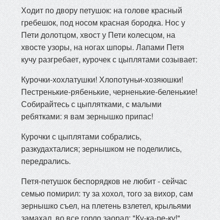
Ходит по двору петушок: на голове красный
гребешок, под носом красная бородка. Нос у
Пети долотцом, хвост у Пети колесцом, на
хвосте узоры, на ногах шпоры. Лапами Петя
кучу разгребает, курочек с цыплятами созывает:
Курочки-хохлатушки! Хлопотуньи-хозяюшки!
Пестренькие-рябенькие, черненькие-беленькие!
Собирайтесь с цыплятками, с малыми
ребятками: я вам зернышко припас!
Курочки с цыплятами собрались,
разкудахталися; зернышком не поделились,
передрались.
Петя-петушок беспорядков не любит - сейчас
семью помирил: ту за хохол, того за вихор, сам
зернышко съел, на плетень взлетел, крыльями
замахал, во все горло заорал: "Ку-ка-ре-ку!"