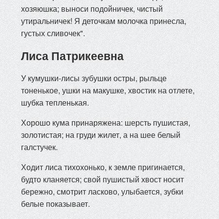
хозяюшка; выноси подойничек, чистый
утиральничек! Я деточкам молочка принесла,
густых сливочек".
Лиса Патрикеевна
У кумушки-лисы зубушки остры, рыльце
тоненькое, ушки на макушке, хвостик на отлете,
шубка тепленькая.
Хорошо кума принаряжена: шерсть пушистая,
золотистая; на груди жилет, а на шее белый
галстучек.
Ходит лиса тихохонько, к земле пригинается,
будто кланяется; свой пушистый хвост носит
бережно, смотрит ласково, улыбается, зубки
белые показывает.