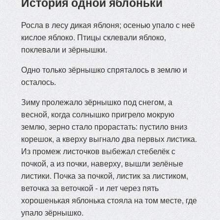
История одной яблоньки
Росла в лесу дикая яблоня; осенью упало с неё
кислое яблоко. Птицы склевали яблоко,
поклевали и зёрнышки.
Одно только зёрнышко спряталось в землю и
осталось.
Зиму пролежало зёрнышко под снегом, а
весной, когда солнышко пригрело мокрую
землю, зерно стало прорастать: пустило вниз
корешок, а кверху выгнало два первых листика.
Из промеж листочков выбежал стебелёк с
почкой, а из почки, наверху, вышли зелёные
листики. Почка за почкой, листик за листиком,
веточка за веточкой - и лет через пять
хорошенькая яблонька стояла на том месте, где
упало зёрнышко.