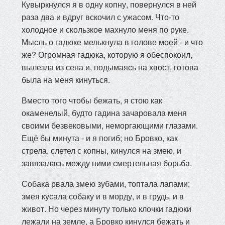
Кувыркнулся я в одну копну, повернулся в ней
раза два и вдруг вскочил с ужасом. Что-то
холодное и скользкое махнуло меня по руке.
Мысль о гадюке мелькнула в голове моей - и что
же? Огромная гадюка, которую я обеспокоил,
вылезла из сена и, подымаясь на хвост, готова
была на меня кинуться.
Вместо того чтобы бежать, я стою как
окаменелый, будто гадина зачаровала меня
своими безвековыми, неморгающими глазами.
Ещё бы минута - и я погиб; но Бровко, как
стрела, слетел с копны, кинулся на змею, и
завязалась между ними смертельная борьба.
Собака рвала змею зубами, топтала лапами;
змея кусала собаку и в морду, и в грудь, и в
живот. Но через минуту только клочки гадюки
лежали на земле, а Бровко кинулся бежать и