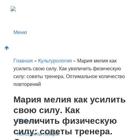
Меню
Главная
Конспекты лекций
Главная
»
Культурология
»
Мария мелия как
Социология
усилить свою силу. Как увеличить физическую
силу: советы тренера. Оптимальное количество
Отчёты по практике
повторений
Дипломная работа
Мария мелия как усилить
Культурология
свою силу. Как
увеличить физическую
Главная
силу: советы тренера.
Конспекты лекций