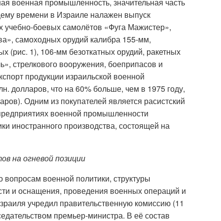
ая военная промышленность, значительная часть
ящему времени в Израиле налажен выпуск
ых учебно-боевых самолётов «Фуга Мажистер»,
ва», самоходных орудий калибра 155-мм,
х (рис. 1), 106-мм безоткатных орудий, ракетных
ь», стрелкового вооружения, боеприпасов и
экспорт продукции израильской военной
н. долларов, что на 60% больше, чем в 1975 году,
ларов). Одним из покупателей является расистский
предприятиях военной промышленности
ки иностранного производства, состоящей на
ов на огневой позиции
о вопросам военной политики, структуры
сти и оснащения, проведения военных операций и
 Израиля учредил правительственную комиссию (11
седательством премьер-министра. В её состав