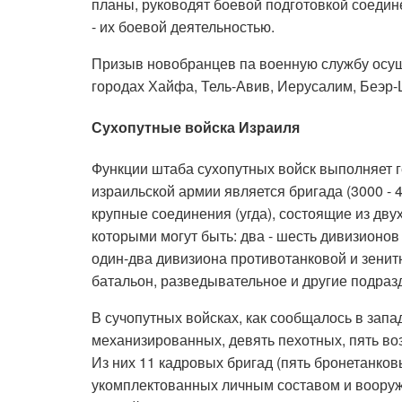
планы, руководят боевой подготовкой соедине
- их боевой деятельностью.
Призыв новобранцев па военную службу осу
городах Хайфа, Тель-Авив, Иерусалим, Беэр-Ш
Сухопутные войска Израиля
Функции штаба сухопутных войск выполняет
израильской армии является бригада (3000 - 
крупные соединения (угда), состоящие из дву
которыми могут быть: два - шесть дивизионов
один-два дивизиона противотанковой и зенит
батальон, разведывательное и другие подраз
В сучопутных войсках, как сообщалось в запа
механизированных, девять пехотных, пять во
Из них 11 кадровых бригад (пять бронетанков
укомплектованных личным составом и вооруж