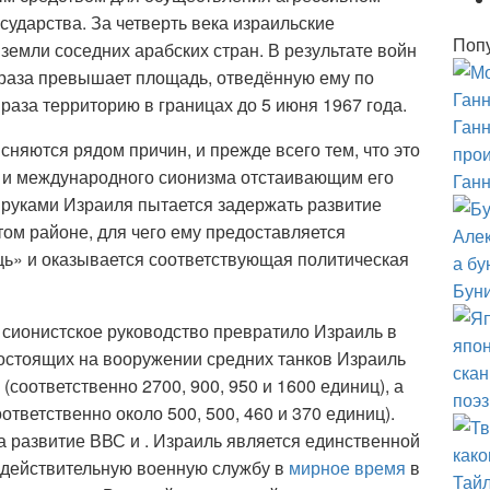
сударства. За четверть века израильские
Поп
емли соседних арабских стран. В результате войн
5 раза превышает площадь, отведённую ему по
 раза территорию в границах до 5 июня 1967 года.
Ганн
няются рядом причин, и прежде всего тем, что это
прои
о и международного сионизма отстаивающим его
Ганн
руками Израиля пытается задержать развитие
ом районе, для чего ему предоставляется
ь» и оказывается соответствующая политическая
Буни
 сионистское руководство превратило Израиль в
состоящих на вооружении средних танков Израиль
 (соответственно 2700, 900, 950 и 1600 единиц), а
поэз
ответственно около 500, 500, 460 и 370 единиц).
 развитие ВВС и . Израиль является единственной
 действительную военную службу в
мирное время
в