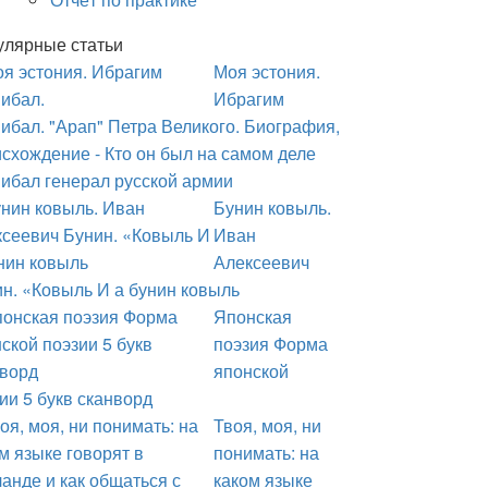
улярные статьи
Моя эстония.
Ибрагим
ибал. "Арап" Петра Великого. Биография,
схождение - Кто он был на самом деле
ибал генерал русской армии
Бунин ковыль.
Иван
Алексеевич
н. «Ковыль И а бунин ковыль
Японская
поэзия Форма
японской
ии 5 букв сканворд
Твоя, моя, ни
понимать: на
каком языке