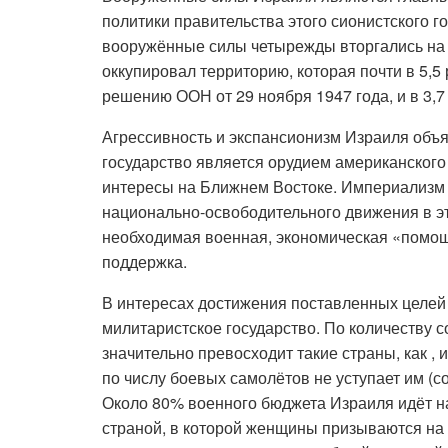
политики правительства этого сионистского го
вооружённые силы четырежды вторгались на з
оккупировал территорию, которая почти в 5,
решению ООН от 29 ноября 1947 года, и в 3,7
Агрессивность и экспансионизм Израиля объяс
государство является орудием американског
интересы на Ближнем Востоке. Империализм 
национально-освободительного движения в эт
необходимая военная, экономическая «помощ
поддержка.
В интересах достижения поставленных целей
милитаристское государство. По количеству 
значительно превосходит такие страны, как , и
по числу боевых самолётов не уступает им (со
Около 80% военного бюджета Израиля идёт на
страной, в которой женщины призываются на