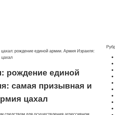
Руб
 цахал: рождение единой армии. Армия Израиля:
 цахал
л: рождение единой
я: самая призывная и
рмия цахал
м средством для осуществления агрессивном