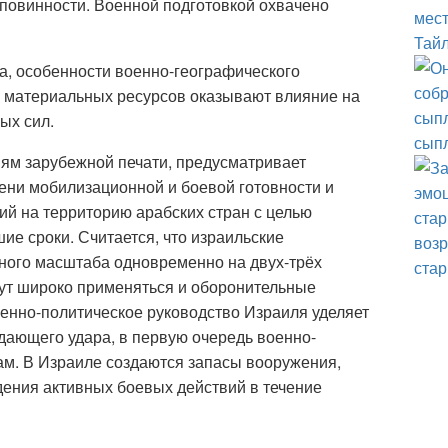
 повинности. Военной подготовкой охвачено
Тайл
а, особенности военно-географического
и материальных ресурсов оказывают влияние на
ых сил.
сыпл
иям зарубежной печати, предусматривает
ени мобилизационной и боевой готовности и
й на территорию арабских стран с целью
ие сроки. Считается, что израильские
пного масштаба одновременно на двух-трёх
стар
дут широко применяться и оборонительные
оенно-политическое руководство Израиля уделяет
ающего удара, в первую очередь военно-
ам. В Израиле создаются запасы вооружения,
дения активных боевых действий в течение