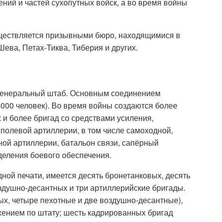
ний и частей сухопутных войск, а во время войны
ществляется призывными бюро, находящимися в
ева, Петах-Тиква, Тиберия и других.
 генеральный штаб. Основным соединением
4000 человек). Во время войны создаются более
х и более бригад со средствами усиления,
 полевой артиллерии, в том числе самоходной,
ной артиллерии, батальон связи, сапёрный
деления боевого обеспечения.
дной печати, имеется десять бронетанковых, десять
здушно-десантных и три артиллерийские бригады.
ых, четыре пехотные и две воздушно-десантные),
ением по штату; шесть кадрированных бригад