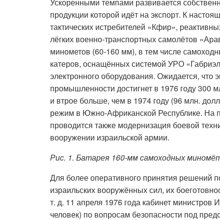
Ускоренными темпами развивается собственн
продукции которой идёт на экспорт. К насто
тактических истребителей «Кфир», реактивн
лёгких военно-транспортных самолётов «Ара
минометов (60-160 мм), в тем числе самоходны
катеров, оснащённых системой УРО «Габриэл
электронного оборудования. Ожидается, что 
промышленности достигнет в 1976 году 300 мл
и втрое больше, чем в 1974 году (96 млн. дол
режим в Южно-Африканской Республике. На 
проводится также модернизация боевой техни
вооружении израильской армии.
Рис. 1. Батарея 160-мм самоходных миномёт
Для более оперативного принятия решений п
израильских вооружённых сил, их боеготовно
т. д. 11 апреля 1976 года кабинет министров
человек) по вопросам безопасности под пред